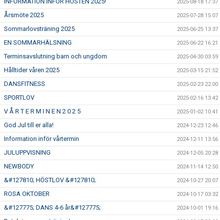
INFORMATION INFÖR HÖSTEN 2025!
2025-08-18 17:37
Årsmöte 2025
2025-07-28 15:07
Sommarlovsträning 2025
2025-06-25 13:37
EN SOMMARHÄLSNING
2025-06-22 16:21
Terminsavslutning barn och ungdom
2025-04-30 03:59
Hålltider våren 2025
2025-03-15 21:52
DANSFITNESS
2025-02-23 22:00
SPORTLOV
2025-02-16 13:42
V Å R T E R M I N E N 2 0 2 5
2025-01-02 10:41
God Jul till er alla!
2024-12-23 12:46
Information inför vårtermin
2024-12-11 13:56
JULUPPVISNING
2024-12-05 20:28
NEWBODY
2024-11-14 12:50
&#127810; HÖSTLOV &#127810;
2024-10-27 20:07
ROSA OKTOBER
2024-10-17 03:32
&#127775; DANS 4-6 år&#127775;
2024-10-01 19:16