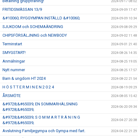
Betalning gruppträning!
2024-09-17 08:02
FRITIDSMÄSSAN 13/9
2024-09-09 17:47
&#10060; RYGGYMPAN INSTÄLLD &#10060;
2024-09-09 10:34
SJUKDOM och SCHEMAÄNDRING
2024-09-08 09:29
CHIPSFÖRSÄLJNING och NEWBODY
2024-09-02 11:48
Terminstart
2024-09-01 21:40
SMYGSTART!
2024-08-26 14:35
Anmälningar
2024-08-25 19:05
Nytt nummer
2024-08-25 17:57
Barn & ungdom HT 2024
2024-08-22 21:54
H Ö S T T E R M I N E N 2 0 2 4
2024-08-19 09:29
ÅRSMÖTE
2024-08-05 15:42
&#9728;&#65039; EN SOMMARHÄLSNING
2024-06-20 09:34
&#9728;&#65039;
&#9728;&#65039; S O M M A R T R Ä N I N G
2024-04-27 20:38
&#9728;&#65039;
Avslutning Familjegympa och Gympa med fart.
2024-04-22 21:29