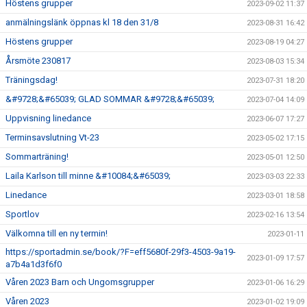
Höstens grupper
2023-09-02 11:37
anmälningslänk öppnas kl 18 den 31/8
2023-08-31 16:42
Höstens grupper
2023-08-19 04:27
Årsmöte 230817
2023-08-03 15:34
Träningsdag!
2023-07-31 18:20
&#9728;&#65039; GLAD SOMMAR &#9728;&#65039;
2023-07-04 14:09
Uppvisning linedance
2023-06-07 17:27
Terminsavslutning Vt-23
2023-05-02 17:15
Sommarträning!
2023-05-01 12:50
Laila Karlson till minne &#10084;&#65039;
2023-03-03 22:33
Linedance
2023-03-01 18:58
Sportlov
2023-02-16 13:54
Välkomna till en ny termin!
2023-01-11
https://sportadmin.se/book/?F=eff5680f-29f3-4503-9a19-
2023-01-09 17:57
a7b4a1d3f6f0
Våren 2023 Barn och Ungomsgrupper
2023-01-06 16:29
Våren 2023
2023-01-02 19:09