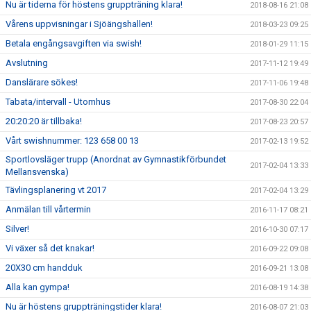
Nu är tiderna för höstens gruppträning klara!
2018-08-16 21:08
Vårens uppvisningar i Sjöängshallen!
2018-03-23 09:25
Betala engångsavgiften via swish!
2018-01-29 11:15
Avslutning
2017-11-12 19:49
Danslärare sökes!
2017-11-06 19:48
Tabata/intervall - Utomhus
2017-08-30 22:04
20:20:20 är tillbaka!
2017-08-23 20:57
Vårt swishnummer: 123 658 00 13
2017-02-13 19:52
Sportlovsläger trupp (Anordnat av Gymnastikförbundet
2017-02-04 13:33
Mellansvenska)
Tävlingsplanering vt 2017
2017-02-04 13:29
Anmälan till vårtermin
2016-11-17 08:21
Silver!
2016-10-30 07:17
Vi växer så det knakar!
2016-09-22 09:08
20X30 cm handduk
2016-09-21 13:08
Alla kan gympa!
2016-08-19 14:38
Nu är höstens gruppträningstider klara!
2016-08-07 21:03