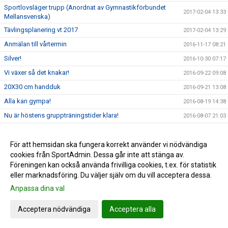
Sportlovsläger trupp (Anordnat av Gymnastikförbundet
2017-02-04 13:33
Mellansvenska)
Tävlingsplanering vt 2017
2017-02-04 13:29
Anmälan till vårtermin
2016-11-17 08:21
Silver!
2016-10-30 07:17
Vi växer så det knakar!
2016-09-22 09:08
20X30 cm handduk
2016-09-21 13:08
Alla kan gympa!
2016-08-19 14:38
Nu är höstens gruppträningstider klara!
2016-08-07 21:03
Byte av grupp? Trupp 1 eller 2?
2016-07-24 21:24
OBS! Anmälningar till höstterminen
För att hemsidan ska fungera korrekt använder vi nödvändiga
2016-07-12 08:26
cookies från SportAdmin. Dessa går inte att stänga av.
2016-07-12 08:20
Föreningen kan också använda frivilliga cookies, t.ex. för statistik
eller marknadsföring. Du väljer själv om du vill acceptera dessa.
Anpassa dina val
Cookie-inställningar
Gå till Webbversion
Acceptera nödvändiga
Acceptera alla