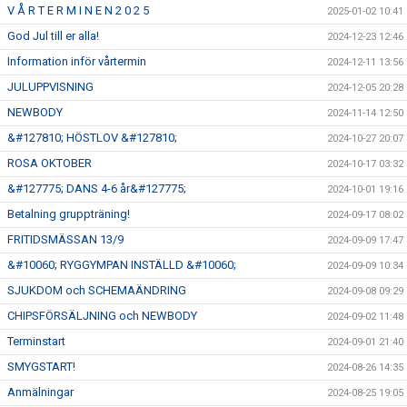
V Å R T E R M I N E N 2 0 2 5
2025-01-02 10:41
God Jul till er alla!
2024-12-23 12:46
Information inför vårtermin
2024-12-11 13:56
JULUPPVISNING
2024-12-05 20:28
NEWBODY
2024-11-14 12:50
&#127810; HÖSTLOV &#127810;
2024-10-27 20:07
ROSA OKTOBER
2024-10-17 03:32
&#127775; DANS 4-6 år&#127775;
2024-10-01 19:16
Betalning gruppträning!
2024-09-17 08:02
FRITIDSMÄSSAN 13/9
2024-09-09 17:47
&#10060; RYGGYMPAN INSTÄLLD &#10060;
2024-09-09 10:34
SJUKDOM och SCHEMAÄNDRING
2024-09-08 09:29
CHIPSFÖRSÄLJNING och NEWBODY
2024-09-02 11:48
Terminstart
2024-09-01 21:40
SMYGSTART!
2024-08-26 14:35
Anmälningar
2024-08-25 19:05