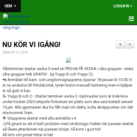
HEM
LOGGA IN
HEM
NU KÖR VI IGÅNG!
SOMMARTRÄNING
<
>
2026-01-11 15:01
MONIKAS PLANKUTMANING
Vårterminen startar vecka 3 med en PROVA PÅ VECKA i våra grupper - testa
TRÄNINGSTIDER OCH GRUPPER
våra grupper helt GRATIS! . (ej Trupp B och Trupp C).
📲 Anmälan till barn- och ungdomsgrupperna öppnar 18 januari kl:13.00 Vi
MEDLEMSAVGIFTER
är nu anslutna till fritidskortet, tyvärr krävs manuell hantering men vi hjälper
er så gott vi kan.
📝 Trupp B och C - Startar terminen vecka 3. Gymnaster som är inskrivna
FÖRENINGEN
under hösten 2025 erbjuds förbokad sin plats som ska vara betald senast
15 jan. Alla gymnaster ska ha fått mail om detta, kolla skräpposten om det
BILDER OCH FILMER
inte kommit fram.
🌟 Grupperna startar med alla anmälda v.4
NYHETER
⚠️På grund av att vi haft problem med obehöriga i hallen när passen startat
så låses ytterdörren när passen börjar. Så kom i god tid!
All info om priser hittar ni här:
KONTAKT