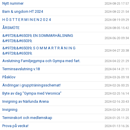
Nytt nummer
2024-08-25 17:57
Barn & ungdom HT 2024
2024-08-22 21:54
H Ö S T T E R M I N E N 2 0 2 4
2024-08-19 09:29
ÅRSMÖTE
2024-08-05 15:42
&#9728;&#65039; EN SOMMARHÄLSNING
2024-06-20 09:34
&#9728;&#65039;
&#9728;&#65039; S O M M A R T R Ä N I N G
2024-04-27 20:38
&#9728;&#65039;
Avslutning Familjegympa och Gympa med fart.
2024-04-22 21:29
Terminsavslutning v.18
2024-04-14 21:11
Påsklov
2024-03-26 09:18
Ändringar i gruppträningsschemat!
2024-02-26 00:25
Byte av dag ”Gympa med Veronica”
2024-02-25 16:14
Invigning av Närlunda Arena
2024-02-16 20:43
Invigning
2024-02-04 23:23
Terminskort och medlemskap
2024-01-25 11:25
Prova på vecka!
2024-01-13 16:26