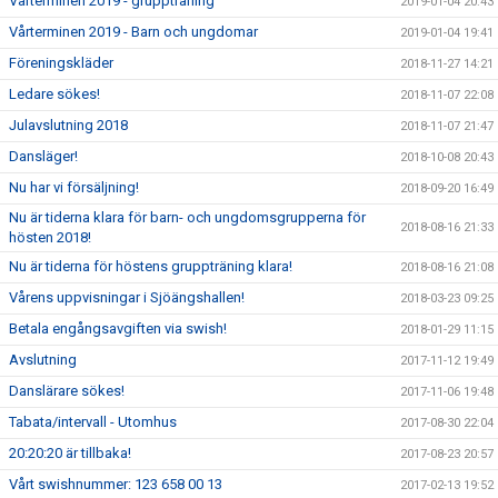
Vårterminen 2019 - gruppträning
2019-01-04 20:43
Vårterminen 2019 - Barn och ungdomar
2019-01-04 19:41
Föreningskläder
2018-11-27 14:21
Ledare sökes!
2018-11-07 22:08
Julavslutning 2018
2018-11-07 21:47
Dansläger!
2018-10-08 20:43
Nu har vi försäljning!
2018-09-20 16:49
Nu är tiderna klara för barn- och ungdomsgrupperna för
2018-08-16 21:33
hösten 2018!
Nu är tiderna för höstens gruppträning klara!
2018-08-16 21:08
Vårens uppvisningar i Sjöängshallen!
2018-03-23 09:25
Betala engångsavgiften via swish!
2018-01-29 11:15
Avslutning
2017-11-12 19:49
Danslärare sökes!
2017-11-06 19:48
Tabata/intervall - Utomhus
2017-08-30 22:04
20:20:20 är tillbaka!
2017-08-23 20:57
Vårt swishnummer: 123 658 00 13
2017-02-13 19:52