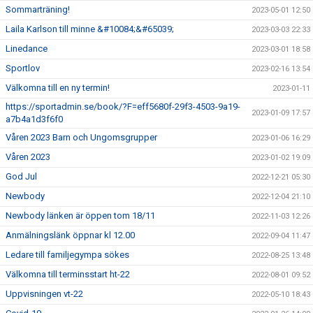
Sommarträning!
2023-05-01 12:50
Laila Karlson till minne &#10084;&#65039;
2023-03-03 22:33
Linedance
2023-03-01 18:58
Sportlov
2023-02-16 13:54
Välkomna till en ny termin!
2023-01-11
https://sportadmin.se/book/?F=eff5680f-29f3-4503-9a19-
2023-01-09 17:57
a7b4a1d3f6f0
Våren 2023 Barn och Ungomsgrupper
2023-01-06 16:29
Våren 2023
2023-01-02 19:09
God Jul
2022-12-21 05:30
Newbody
2022-12-04 21:10
Newbody länken är öppen tom 18/11
2022-11-03 12:26
Anmälningslänk öppnar kl 12.00
2022-09-04 11:47
Ledare till familjegympa sökes
2022-08-25 13:48
Välkomna till terminsstart ht-22
2022-08-01 09:52
Uppvisningen vt-22
2022-05-10 18:43