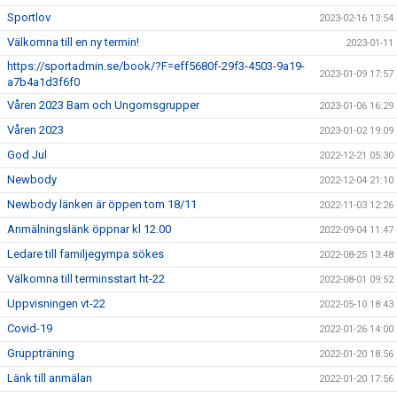
Sportlov
2023-02-16 13:54
Välkomna till en ny termin!
2023-01-11
https://sportadmin.se/book/?F=eff5680f-29f3-4503-9a19-
2023-01-09 17:57
a7b4a1d3f6f0
Våren 2023 Barn och Ungomsgrupper
2023-01-06 16:29
Våren 2023
2023-01-02 19:09
God Jul
2022-12-21 05:30
Newbody
2022-12-04 21:10
Newbody länken är öppen tom 18/11
2022-11-03 12:26
Anmälningslänk öppnar kl 12.00
2022-09-04 11:47
Ledare till familjegympa sökes
2022-08-25 13:48
Välkomna till terminsstart ht-22
2022-08-01 09:52
Uppvisningen vt-22
2022-05-10 18:43
Covid-19
2022-01-26 14:00
Gruppträning
2022-01-20 18:56
Länk till anmälan
2022-01-20 17:56