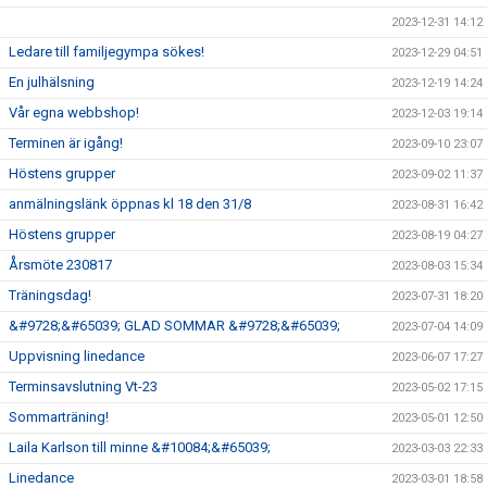
2023-12-31 14:12
Ledare till familjegympa sökes!
2023-12-29 04:51
En julhälsning
2023-12-19 14:24
Vår egna webbshop!
2023-12-03 19:14
Terminen är igång!
2023-09-10 23:07
Höstens grupper
2023-09-02 11:37
anmälningslänk öppnas kl 18 den 31/8
2023-08-31 16:42
Höstens grupper
2023-08-19 04:27
Årsmöte 230817
2023-08-03 15:34
Träningsdag!
2023-07-31 18:20
&#9728;&#65039; GLAD SOMMAR &#9728;&#65039;
2023-07-04 14:09
Uppvisning linedance
2023-06-07 17:27
Terminsavslutning Vt-23
2023-05-02 17:15
Sommarträning!
2023-05-01 12:50
Laila Karlson till minne &#10084;&#65039;
2023-03-03 22:33
Linedance
2023-03-01 18:58