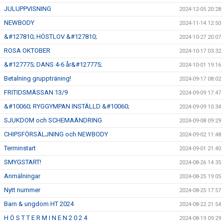
JULUPPVISNING
2024-12-05 20:28
NEWBODY
2024-11-14 12:50
&#127810; HÖSTLOV &#127810;
2024-10-27 20:07
ROSA OKTOBER
2024-10-17 03:32
&#127775; DANS 4-6 år&#127775;
2024-10-01 19:16
Betalning gruppträning!
2024-09-17 08:02
FRITIDSMÄSSAN 13/9
2024-09-09 17:47
&#10060; RYGGYMPAN INSTÄLLD &#10060;
2024-09-09 10:34
SJUKDOM och SCHEMAÄNDRING
2024-09-08 09:29
CHIPSFÖRSÄLJNING och NEWBODY
2024-09-02 11:48
Terminstart
2024-09-01 21:40
SMYGSTART!
2024-08-26 14:35
Anmälningar
2024-08-25 19:05
Nytt nummer
2024-08-25 17:57
Barn & ungdom HT 2024
2024-08-22 21:54
H Ö S T T E R M I N E N 2 0 2 4
2024-08-19 09:29