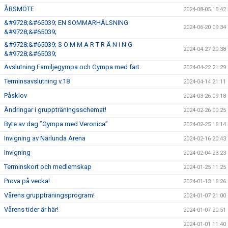
ÅRSMÖTE
2024-08-05 15:42
&#9728;&#65039; EN SOMMARHÄLSNING
2024-06-20 09:34
&#9728;&#65039;
&#9728;&#65039; S O M M A R T R Ä N I N G
2024-04-27 20:38
&#9728;&#65039;
Avslutning Familjegympa och Gympa med fart.
2024-04-22 21:29
Terminsavslutning v.18
2024-04-14 21:11
Påsklov
2024-03-26 09:18
Ändringar i gruppträningsschemat!
2024-02-26 00:25
Byte av dag ”Gympa med Veronica”
2024-02-25 16:14
Invigning av Närlunda Arena
2024-02-16 20:43
Invigning
2024-02-04 23:23
Terminskort och medlemskap
2024-01-25 11:25
Prova på vecka!
2024-01-13 16:26
Vårens gruppträningsprogram!
2024-01-07 21:00
Vårens tider är här!
2024-01-07 20:51
2024-01-01 11:40