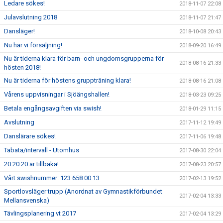
Ledare sökes!
2018-11-07 22:08
Julavslutning 2018
2018-11-07 21:47
Dansläger!
2018-10-08 20:43
Nu har vi försäljning!
2018-09-20 16:49
Nu är tiderna klara för barn- och ungdomsgrupperna för
2018-08-16 21:33
hösten 2018!
Nu är tiderna för höstens gruppträning klara!
2018-08-16 21:08
Vårens uppvisningar i Sjöängshallen!
2018-03-23 09:25
Betala engångsavgiften via swish!
2018-01-29 11:15
Avslutning
2017-11-12 19:49
Danslärare sökes!
2017-11-06 19:48
Tabata/intervall - Utomhus
2017-08-30 22:04
20:20:20 är tillbaka!
2017-08-23 20:57
Vårt swishnummer: 123 658 00 13
2017-02-13 19:52
Sportlovsläger trupp (Anordnat av Gymnastikförbundet
2017-02-04 13:33
Mellansvenska)
Tävlingsplanering vt 2017
2017-02-04 13:29