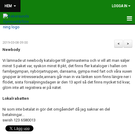
HEM
LOGGA IN
HEM
2019-03-08 09:00
SOMMARTRÄNING
<
>
Newbody
MONIKAS PLANKUTMANING
Vi lämnade ut newbody kataloger till gymnasterna och vi vill att man säljer
minst 5 paket var, syskon minst 8 pkt, det finns fler kataloger i hallen om
TRÄNINGSTIDER OCH GRUPPER
familjegympan, nybörjartruppen, dansarna, gympa med fart och våra vuxen
grupper är intresserade,annars går man in via länken som finns längre ner i
flödet, sista försäljningsdagen är den 13 april så det finns mycket tid kvar,
MEDLEMSAVGIFTER
glöm inte att registrera er på nätet.
FÖRENINGEN
Lokalrabatten
BILDER OCH FILMER
Ni som inte betalat in gör det omgående!! då jag saknar en del
betalningar...
swish 123 6580013
NYHETER
KONTAKT