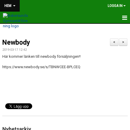
HEM
LOGGA IN
HEM
Newbody
SOMMARTRÄNING
<
>
2019-03-17 12:42
MONIKAS PLANKUTMANING
Här kommer länken till newbody försäljningen!!
TRÄNINGSTIDER OCH GRUPPER
https://www.newbody.se/s/TBNWCEE-BPLCEQ
MEDLEMSAVGIFTER
FÖRENINGEN
BILDER OCH FILMER
NYHETER
Nyhetsarkiv
KONTAKT