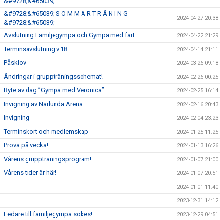
&#9728;&#65039;
&#9728;&#65039; S O M M A R T R Ä N I N G
2024-04-27 20:38
&#9728;&#65039;
Avslutning Familjegympa och Gympa med fart.
2024-04-22 21:29
Terminsavslutning v.18
2024-04-14 21:11
Påsklov
2024-03-26 09:18
Ändringar i gruppträningsschemat!
2024-02-26 00:25
Byte av dag ”Gympa med Veronica”
2024-02-25 16:14
Invigning av Närlunda Arena
2024-02-16 20:43
Invigning
2024-02-04 23:23
Terminskort och medlemskap
2024-01-25 11:25
Prova på vecka!
2024-01-13 16:26
Vårens gruppträningsprogram!
2024-01-07 21:00
Vårens tider är här!
2024-01-07 20:51
2024-01-01 11:40
2023-12-31 14:12
Ledare till familjegympa sökes!
2023-12-29 04:51