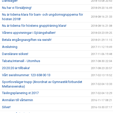
Dansläger!
2018-10-08 20:43
Nu har vi försäljning!
2018-09-20 16:49
Nu är tiderna klara för barn- och ungdomsgrupperna för
2018-08-16 21:33
hösten 2018!
Nu är tiderna för höstens gruppträning klara!
2018-08-16 21:08
Vårens uppvisningar i Sjöängshallen!
2018-03-23 09:25
Betala engångsavgiften via swish!
2018-01-29 11:15
Avslutning
2017-11-12 19:49
Danslärare sökes!
2017-11-06 19:48
Tabata/intervall - Utomhus
2017-08-30 22:04
20:20:20 är tillbaka!
2017-08-23 20:57
Vårt swishnummer: 123 658 00 13
2017-02-13 19:52
Sportlovsläger trupp (Anordnat av Gymnastikförbundet
2017-02-04 13:33
Mellansvenska)
Tävlingsplanering vt 2017
2017-02-04 13:29
Anmälan till vårtermin
2016-11-17 08:21
Silver!
2016-10-30 07:17