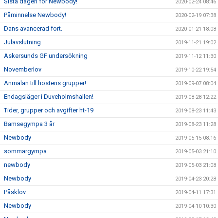
Sista dagen för Newbody!
2020-02-24 08:46
Påminnelse Newbody!
2020-02-19 07:38
Dans avancerad fort.
2020-01-21 18:08
Julavslutning
2019-11-21 19:02
Askersunds GF undersökning
2019-11-12 11:30
Novemberlov
2019-10-22 19:54
Anmälan till höstens grupper!
2019-09-07 08:04
Endagsläger i Duveholmshallen!
2019-08-28 12:22
Tider, grupper och avgifter ht-19
2019-08-23 11:43
Bamsegympa 3 år
2019-08-23 11:28
Newbody
2019-05-15 08:16
sommargympa
2019-05-03 21:10
newbody
2019-05-03 21:08
Newbody
2019-04-23 20:28
Påsklov
2019-04-11 17:31
Newbody
2019-04-10 10:30