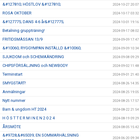
&#127810; HÖSTLOV &#127810;
2024-10-27 20:07
ROSA OKTOBER
2024-10-17 03:32
&#127775; DANS 4-6 år&#127775;
2024-10-01 19:16
Betalning gruppträning!
2024-09-17 08:02
FRITIDSMÄSSAN 13/9
2024-09-09 17:47
&#10060; RYGGYMPAN INSTÄLLD &#10060;
2024-09-09 10:34
SJUKDOM och SCHEMAÄNDRING
2024-09-08 09:29
CHIPSFÖRSÄLJNING och NEWBODY
2024-09-02 11:48
Terminstart
2024-09-01 21:40
SMYGSTART!
2024-08-26 14:35
Anmälningar
2024-08-25 19:05
Nytt nummer
2024-08-25 17:57
Barn & ungdom HT 2024
2024-08-22 21:54
H Ö S T T E R M I N E N 2 0 2 4
2024-08-19 09:29
ÅRSMÖTE
2024-08-05 15:42
&#9728;&#65039; EN SOMMARHÄLSNING
2024-06-20 09:34