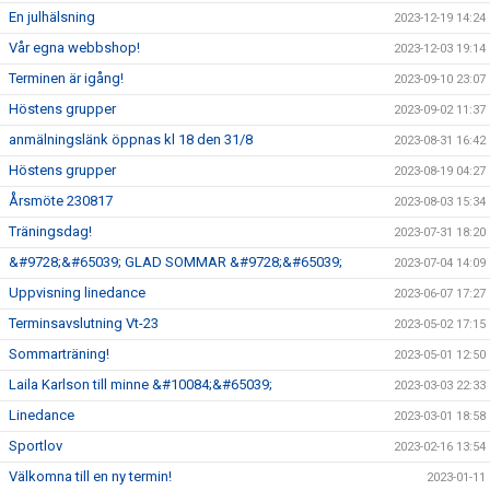
En julhälsning
2023-12-19 14:24
Vår egna webbshop!
2023-12-03 19:14
Terminen är igång!
2023-09-10 23:07
Höstens grupper
2023-09-02 11:37
anmälningslänk öppnas kl 18 den 31/8
2023-08-31 16:42
Höstens grupper
2023-08-19 04:27
Årsmöte 230817
2023-08-03 15:34
Träningsdag!
2023-07-31 18:20
&#9728;&#65039; GLAD SOMMAR &#9728;&#65039;
2023-07-04 14:09
Uppvisning linedance
2023-06-07 17:27
Terminsavslutning Vt-23
2023-05-02 17:15
Sommarträning!
2023-05-01 12:50
Laila Karlson till minne &#10084;&#65039;
2023-03-03 22:33
Linedance
2023-03-01 18:58
Sportlov
2023-02-16 13:54
Välkomna till en ny termin!
2023-01-11