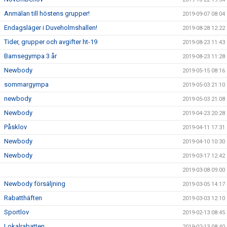
Anmälan till höstens grupper!
2019-09-07 08:04
Endagsläger i Duveholmshallen!
2019-08-28 12:22
Tider, grupper och avgifter ht-19
2019-08-23 11:43
Bamsegympa 3 år
2019-08-23 11:28
Newbody
2019-05-15 08:16
sommargympa
2019-05-03 21:10
newbody
2019-05-03 21:08
Newbody
2019-04-23 20:28
Påsklov
2019-04-11 17:31
Newbody
2019-04-10 10:30
Newbody
2019-03-17 12:42
2019-03-08 09:00
Newbody försäljning
2019-03-05 14:17
Rabatthäften
2019-03-03 12:10
Sportlov
2019-02-13 08:45
Lokalrabatten
2019-02-13 08:40