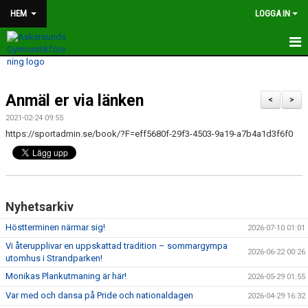
HEM
LOGGA IN
HEM
Anmäl er via länken
SOMMARTRÄNING
<
>
2021-02-24 09:55
MONIKAS PLANKUTMANING
https://sportadmin.se/book/?F=eff5680f-29f3-4503-9a19-a7b4a1d3f6f0
TRÄNINGSTIDER OCH GRUPPER
MEDLEMSAVGIFTER
Nyhetsarkiv
FÖRENINGEN
Höstterminen närmar sig!
2026-07-10 01:01
Vi återupplivar en uppskattad tradition – sommargympa
BILDER OCH FILMER
2026-06-22 00:26
utomhus i Strandparken!
Monikas Plankutmaning är här!
NYHETER
2026-05-29 01:55
Var med och dansa på Pride och nationaldagen
2026-04-29 16:32
KONTAKT