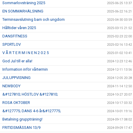
Sommarlovsträning 2025
2025-06-25 13:37
EN SOMMARHÄLSNING
2025-06-22 16:21
Terminsavslutning barn och ungdom
2025-04-30 03:59
Hålltider våren 2025
2025-03-15 21:52
DANSFITNESS
2025-02-23 22:00
SPORTLOV
2025-02-16 13:42
V Å R T E R M I N E N 2 0 2 5
2025-01-02 10:41
God Jul till er alla!
2024-12-23 12:46
Information inför vårtermin
2024-12-11 13:56
JULUPPVISNING
2024-12-05 20:28
NEWBODY
2024-11-14 12:50
&#127810; HÖSTLOV &#127810;
2024-10-27 20:07
ROSA OKTOBER
2024-10-17 03:32
&#127775; DANS 4-6 år&#127775;
2024-10-01 19:16
Betalning gruppträning!
2024-09-17 08:02
FRITIDSMÄSSAN 13/9
2024-09-09 17:47