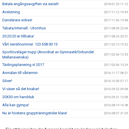
Betala engångsavgiften via swish!
2018-01-29 11:15
Avslutning
2017-11-12 19:49
Danslärare sökes!
2017-11-06 19:48
Tabata/intervall - Utomhus
2017-08-30 22:04
20:20:20 är tillbaka!
2017-08-23 20:57
Vårt swishnummer: 123 658 00 13
2017-02-13 19:52
Sportlovsläger trupp (Anordnat av Gymnastikförbundet
2017-02-04 13:33
Mellansvenska)
Tävlingsplanering vt 2017
2017-02-04 13:29
Anmälan till vårtermin
2016-11-17 08:21
Silver!
2016-10-30 07:17
Vi växer så det knakar!
2016-09-22 09:08
20X30 cm handduk
2016-09-21 13:08
Alla kan gympa!
2016-08-19 14:38
Nu är höstens gruppträningstider klara!
2016-08-07 21:03
Byte av grupp? Trupp 1 eller 2?
2016-07-24 21:24