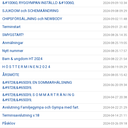
&#10060; RYGGYMPAN INSTÄLLD &#10060;
2024-09-09 10:34
SJUKDOM och SCHEMAÄNDRING
2024-09-08 09:29
CHIPSFÖRSÄLJNING och NEWBODY
2024-09-02 11:48
Terminstart
2024-09-01 21:40
SMYGSTART!
2024-08-26 14:35
Anmälningar
2024-08-25 19:05
Nytt nummer
2024-08-25 17:57
Barn & ungdom HT 2024
2024-08-22 21:54
H Ö S T T E R M I N E N 2 0 2 4
2024-08-19 09:29
ÅRSMÖTE
2024-08-05 15:42
&#9728;&#65039; EN SOMMARHÄLSNING
2024-06-20 09:34
&#9728;&#65039;
&#9728;&#65039; S O M M A R T R Ä N I N G
2024-04-27 20:38
&#9728;&#65039;
Avslutning Familjegympa och Gympa med fart.
2024-04-22 21:29
Terminsavslutning v.18
2024-04-14 21:11
Påsklov
2024-03-26 09:18