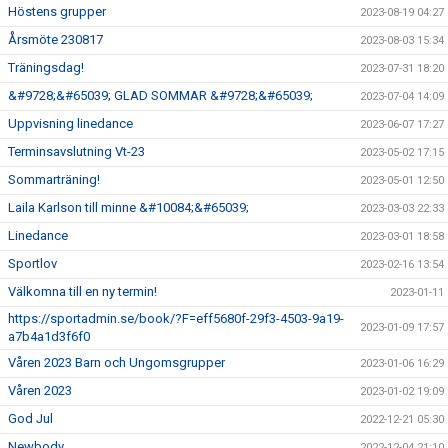
Höstens grupper
2023-08-19 04:27
Årsmöte 230817
2023-08-03 15:34
Träningsdag!
2023-07-31 18:20
&#9728;&#65039; GLAD SOMMAR &#9728;&#65039;
2023-07-04 14:09
Uppvisning linedance
2023-06-07 17:27
Terminsavslutning Vt-23
2023-05-02 17:15
Sommarträning!
2023-05-01 12:50
Laila Karlson till minne &#10084;&#65039;
2023-03-03 22:33
Linedance
2023-03-01 18:58
Sportlov
2023-02-16 13:54
Välkomna till en ny termin!
2023-01-11
https://sportadmin.se/book/?F=eff5680f-29f3-4503-9a19-
2023-01-09 17:57
a7b4a1d3f6f0
Våren 2023 Barn och Ungomsgrupper
2023-01-06 16:29
Våren 2023
2023-01-02 19:09
God Jul
2022-12-21 05:30
Newbody
2022-12-04 21:10