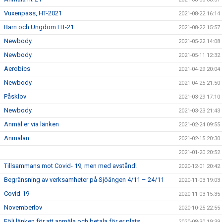
Vuxenpass, HT-2021
2021-08-22 16:14
Barn och Ungdom HT-21
2021-08-22 15:57
Newbody
2021-05-22 14:08
Newbody
2021-05-11 12:32
Aerobics
2021-04-29 20:04
Newbody
2021-04-25 21:50
Påsklov
2021-03-29 17:10
Newbody
2021-03-23 21:43
Anmäl er via länken
2021-02-24 09:55
Anmälan
2021-02-15 20:30
2021-01-20 20:52
Tillsammans mot Covid- 19, men med avstånd!
2020-12-01 20:42
Begränsning av verksamheter på Sjöängen 4/11 – 24/11
2020-11-03 19:03
Covid-19
2020-11-03 15:35
Novemberlov
2020-10-25 22:55
Följ länken för att anmäla och betala för er plats
2020-08-30 19:39