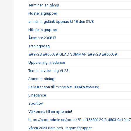
Terminen är igång!
Höstens grupper
anmälningslänk öppnas kl 18 den 31/8
Höstens grupper
Årsmöte 230817
Träningsdag!
&#9728;&#65039; GLAD SOMMAR &#9728;&#65039;
Uppvisning linedance
Terminsavslutning Vt-23
Sommarträning!
Laila Karlson till minne &#10084;&#65039;
Linedance
Sportlov
Välkomna till en ny termin!
https://sportadmin.se/book/?F=eff5680f-29f3-4503-9a19-a
Våren 2023 Barn och Ungomsgrupper