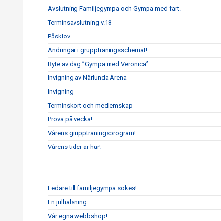
Avslutning Familjegympa och Gympa med fart.
Terminsavslutning v.18
Påsklov
Ändringar i gruppträningsschemat!
Byte av dag ”Gympa med Veronica”
Invigning av Närlunda Arena
Invigning
Terminskort och medlemskap
Prova på vecka!
Vårens gruppträningsprogram!
Vårens tider är här!
Ledare till familjegympa sökes!
En julhälsning
Vår egna webbshop!