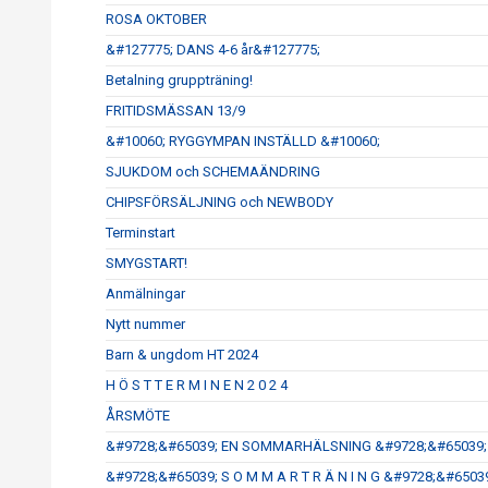
ROSA OKTOBER
&#127775; DANS 4-6 år&#127775;
Betalning gruppträning!
FRITIDSMÄSSAN 13/9
&#10060; RYGGYMPAN INSTÄLLD &#10060;
SJUKDOM och SCHEMAÄNDRING
CHIPSFÖRSÄLJNING och NEWBODY
Terminstart
SMYGSTART!
Anmälningar
Nytt nummer
Barn & ungdom HT 2024
H Ö S T T E R M I N E N 2 0 2 4
ÅRSMÖTE
&#9728;&#65039; EN SOMMARHÄLSNING &#9728;&#65039;
&#9728;&#65039; S O M M A R T R Ä N I N G &#9728;&#6503