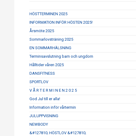
HÖSTTERMINEN 2025
INFORMATION INFÖR HÖSTEN 2025!
Årsmöte 2025
Sommarlovsträning 2025
EN SOMMARHÄLSNING
Terminsavslutning barn och ungdom
Hålltider våren 2025
DANSFITNESS
SPORTLOV
V Å R T E R M I N E N 2 0 2 5
God Jul till er alla!
Information inför vårtermin
JULUPPVISNING
NEWBODY
&#127810; HÖSTLOV &#127810;