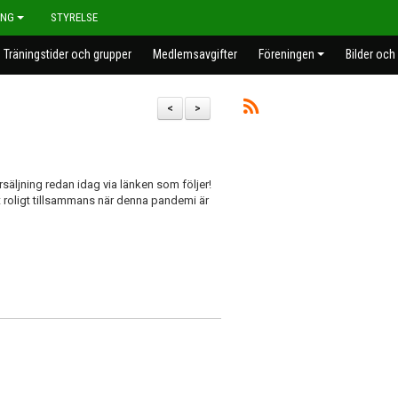
ING
STYRELSE
Träningstider och grupper
Medlemsavgifter
Föreningen
Bilder och
<
>
rsäljning redan idag via länken som följer!
t roligt tillsammans när denna pandemi är