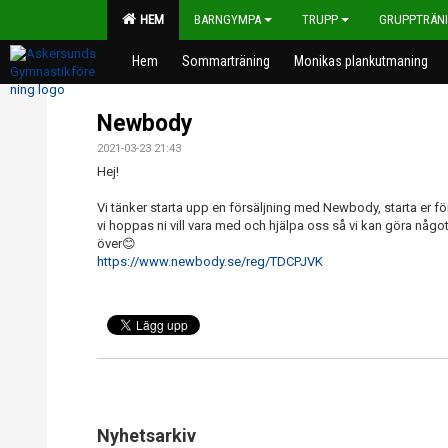
HEM
BARNGYMPA
TRUPP
GRUPPTRÄN
Hem
Sommarträning
Monikas plankutmaning
Newbody
2021-03-23 21:43
Hej!
Vi tänker starta upp en försäljning med Newbody, starta er fö
vi hoppas ni vill vara med och hjälpa oss så vi kan göra någo
över😊
https://www.newbody.se/reg/TDCPJVK
Nyhetsarkiv